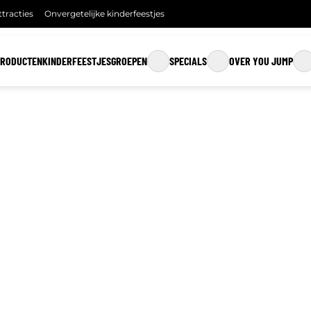
tracties
Onvergetelijke kinderfeestjes
PRODUCTEN
KINDERFEESTJES
GROEPEN
SPECIALS
OVER YOU JUMP
GROEPEN
MINI JUMP
OVER YOU JUMP
SCHOLEN
FAMILY JUMP
ETEN & DRINKEN
BEDRIJFSUITJES
WEEKEND JUMP
OVERNAME JUMPSQU
STUDENT JUMP
XL
JUMP CLUB ABONNEMENTEN
CONTACT
CADEAUBONNEN
FAQ
VACATURES
VEILIGHEID
VOORWAARDEN
BETALINGEN