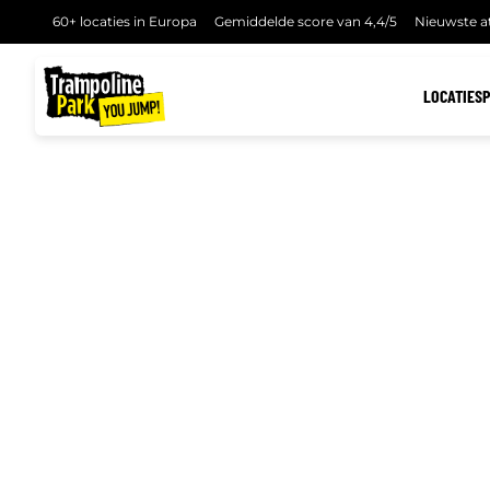
60+ locaties in Europa
Gemiddelde score van 4,4/5
Nieuwste at
LOCATIES
BOKRIJK
You Jump