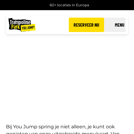
60+ locaties in Europa
RESERVEER NU
MENU
ETEN & DRINKEN
Horeca van You Jump
Bij You Jump spring je niet alleen, je kunt ook
genieten van onze uitgebreide menukaart. Van