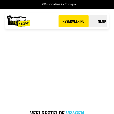
60+ locaties in Europa
RESERVEER NU
MENU
FAQ
Veelgestelde vragen
VEELGESTELDE
VRAGEN