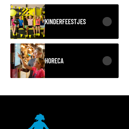
KINDERFEESTJES
HORECA