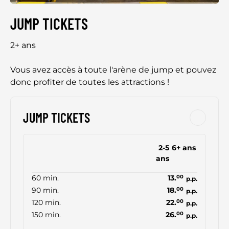
JUMP TICKETS
2+ ans
Vous avez accès à toute l'arène de jump et pouvez
donc profiter de toutes les attractions !
JUMP TICKETS
2-5
6+ ans
ans
60 min.
13.
00
p.p.
90 min.
18.
00
p.p.
120 min.
22.
00
p.p.
150 min.
26.
00
p.p.