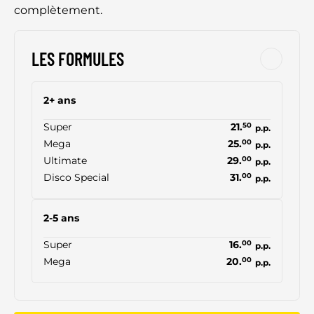
complètement.
LES FORMULES
2+ ans
Super
21.
50
p.p.
Mega
25.
00
p.p.
Ultimate
29.
00
p.p.
Disco Special
31.
00
p.p.
2-5 ans
Super
16.
00
p.p.
Mega
20.
00
p.p.