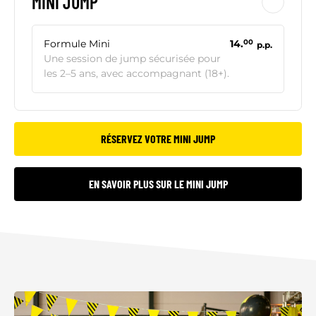
MINI JUMP
Formule Mini
14.
00
p.p.
Une session de jump sécurisée pour
les 2–5 ans, avec accompagnant (18+).
RÉSERVEZ VOTRE MINI JUMP
EN SAVOIR PLUS SUR LE MINI JUMP