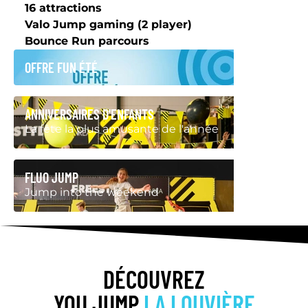
16 attractions
Valo Jump gaming (2 player)
Bounce Run parcours
OFFRE FUN ÉTÉ
ANNIVERSAIRES D'ENFANTS
La fête la plus amusante de l'année
FLUO JUMP
Jump into the weekend
DÉCOUVREZ
YOU JUMP
LA LOUVIÈRE