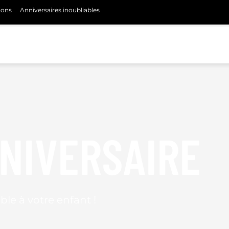
ions
Anniversaires inoubliables
NNIVERSAIRE
ble à votre enfant !