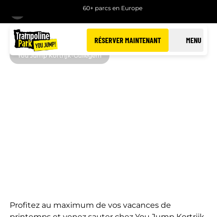
60+ parcs en Europe
RETOUR
RÉSERVER MAINTENANT
MENU
You Jump Kortrijk-Gullegem
VACANCES DE
PRINTEMPS
CHEZ YOU JUMP
KORTRIJK-GULLEGEM
Profitez au maximum de vos vacances de
printemps et venez sauter chez You Jump Kortrijk-