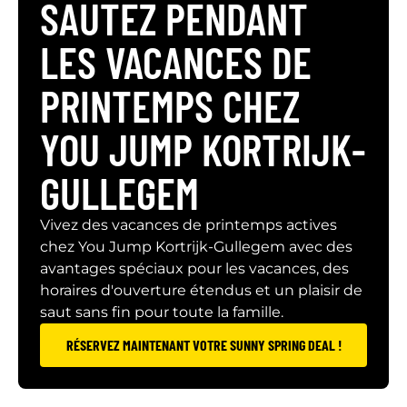
SAUTEZ PENDANT
LES VACANCES DE
PRINTEMPS CHEZ
YOU JUMP KORTRIJK-
GULLEGEM
Vivez des vacances de printemps actives
chez You Jump Kortrijk-Gullegem avec des
avantages spéciaux pour les vacances, des
horaires d'ouverture étendus et un plaisir de
saut sans fin pour toute la famille.
RÉSERVEZ MAINTENANT VOTRE SUNNY SPRING DEAL !