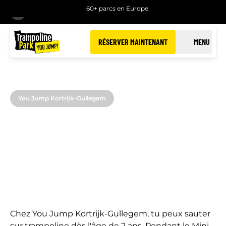
60+ parcs en Europe
RETOUR
RÉSERVER MAINTENANT
MENU
You Jump Kortrijk-Gullegem
MINI JUMP
Plaisir de saut pour les tout-petits à Kortrijk-
Gullegem
Chez You Jump Kortrijk-Gullegem, tu peux sauter
sur trampoline dès l'âge de 2 ans. Pendant le Mini