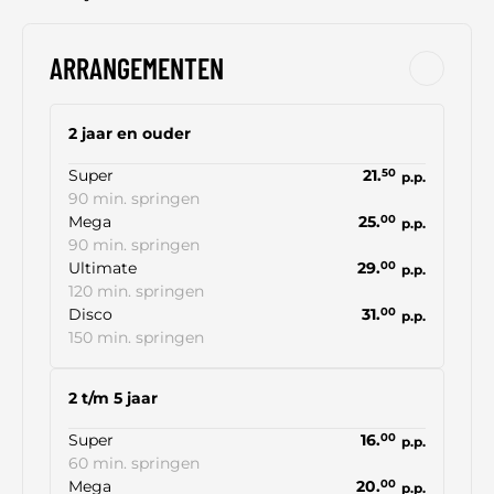
ARRANGEMENTEN
2 jaar en ouder
Super
21.
50
p.p.
90 min. springen
Mega
25.
00
p.p.
90 min. springen
Ultimate
29.
00
p.p.
120 min. springen
Disco
31.
00
p.p.
150 min. springen
2 t/m 5 jaar
Super
16.
00
p.p.
60 min. springen
Mega
20.
00
p.p.