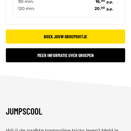
90 min.
16.
00
p.p.
120 min.
20.
00
p.p.
BOEK JOUW GROEPSUITJE
MEER INFORMATIE OVER GROEPEN
JUMPSCOOL
Wil jij de gaafste trampoline tricks leren? Meld je