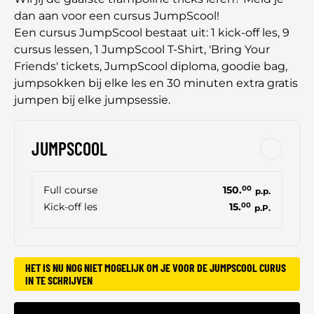
dan aan voor een cursus JumpScool!
Een cursus JumpScool bestaat uit: 1 kick-off les, 9
cursus lessen, 1 JumpScool T-Shirt, 'Bring Your
Friends' tickets, JumpScool diploma, goodie bag,
jumpsokken bij elke les en 30 minuten extra gratis
jumpen bij elke jumpsessie.
JUMPSCOOL
Full course
150.
00
p.p.
Kick-off les
15.
00
p.P.
HET IS NU NOG NIET MOGELIJK OM JE VOOR DE JUMPSCOOL CURUS
IN TE SCHRIJVEN