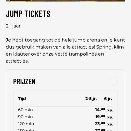
JUMP TICKETS
2+ jaar
Je hebt toegang tot de hele jump arena en je kunt
dus gebruik maken van alle attracties! Spring, klim
en klauter over onze vette trampolines en
attracties.
PRIJZEN
Tijd
2-5 jr.
6 jr.
60 min.
14.
00
p.p.
90 min.
19.
00
p.p.
120 min.
23.
00
p.p.
150 min.
27.
00