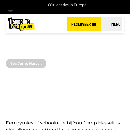
60+ locaties in Europa
TERUG
RESERVEER NU
MENU
You Jump Hasselt
SCHOLEN
Leuke en sportieve schooluitjes in Hasselt
Een gymles of schooluitje bij You Jump Hasselt is
niet alleen ontzettend leuk, maar ook nog eens