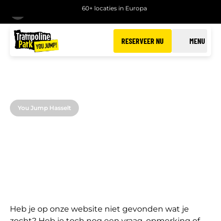
60+ locaties in Europa
TERUG
RESERVEER NU
MENU
You Jump Hasselt
CONTACT
You Jump Hasselt
Heb je op onze website niet gevonden wat je
zocht? Heb je toch nog een vraag, opmerking of